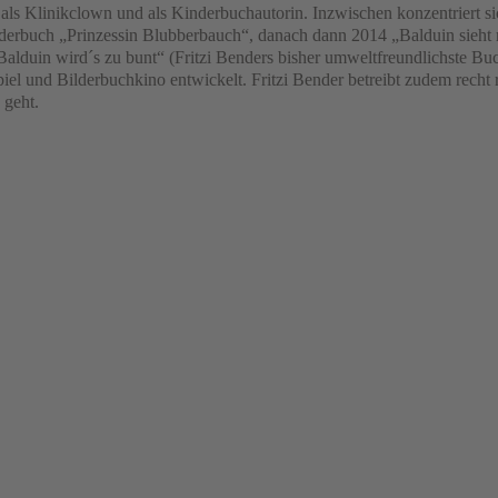
als Klinikclown und als Kinderbuchautorin. Inzwischen konzentriert sic
erbuch „Prinzessin Blubberbauch“, danach dann 2014 „Balduin sieht ro
uin wird´s zu bunt“ (Fritzi Benders bisher umweltfreundlichste Buch 
und Bilderbuchkino entwickelt. Fritzi Bender betreibt zudem recht r
 geht.