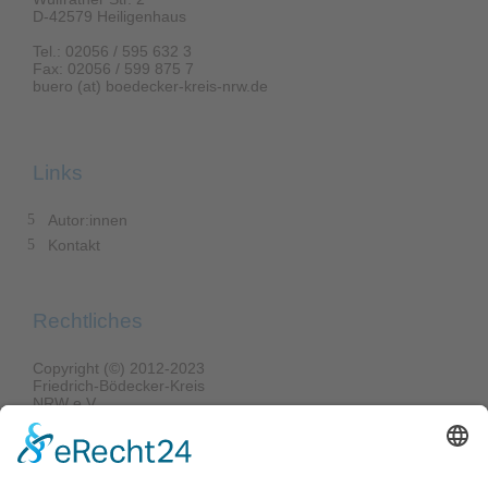
D-42579 Heiligenhaus
Tel.: 02056 / 595 632 3
Fax: 02056 / 599 875 7
buero (at) boedecker-kreis-nrw.de
Links
Autor:innen
Kontakt
Rechtliches
Copyright (©) 2012-2023
Friedrich-Bödecker-Kreis
NRW e.V.
Alle Rechte vorbehalten.
Verantwortlich für den Inhalt:
Lina Brünig