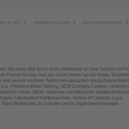
er wir sind
Aufgaben und Ziele
Autorenbegegnungen
ren das erste Mal durch einen Workshop an ihrer Schule mit Po
e Format für das, was sie schon immer tat und liebte: Schreib
ne und bereist mit ihren Texten den gesamten deutschsprachige
u.a. Friedrich-Ebert-Stiftung, NDR Comedy Contest, nordrhein
päischen Union, WDR, nordrhein-westfälischer, niedersächsisc
logne, Literaturfest Niedersachsen, Sisters of Comedy. Luca
ry Slam Workshops an Schulen und in Jugendeinrichtungen.