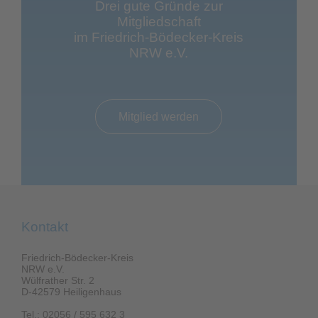
Drei gute Gründe zur
Mitgliedschaft
im Friedrich-Bödecker-Kreis
NRW e.V.
Mitglied werden
Kontakt
Friedrich-Bödecker-Kreis
NRW e.V.
Wülfrather Str. 2
D-42579 Heiligenhaus
Tel.: 02056 / 595 632 3