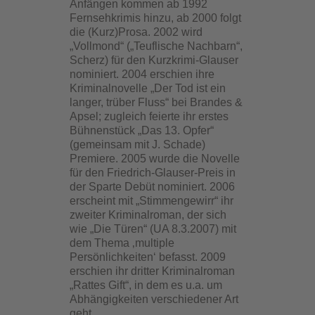
Anfängen kommen ab 1992
Fernsehkrimis hinzu, ab 2000 folgt
die (Kurz)Prosa. 2002 wird
„Vollmond“ („Teuflische Nachbarn“,
Scherz) für den Kurzkrimi-Glauser
nominiert. 2004 erschien ihre
Kriminalnovelle „Der Tod ist ein
langer, trüber Fluss“ bei Brandes &
Apsel; zugleich feierte ihr erstes
Bühnenstück „Das 13. Opfer“
(gemeinsam mit J. Schade)
Premiere. 2005 wurde die Novelle
für den Friedrich-Glauser-Preis in
der Sparte Debüt nominiert. 2006
erscheint mit „Stimmengewirr“ ihr
zweiter Kriminalroman, der sich
wie „Die Türen“ (UA 8.3.2007) mit
dem Thema ‚multiple
Persönlichkeiten‘ befasst. 2009
erschien ihr dritter Kriminalroman
„Rattes Gift“, in dem es u.a. um
Abhängigkeiten verschiedener Art
geht.