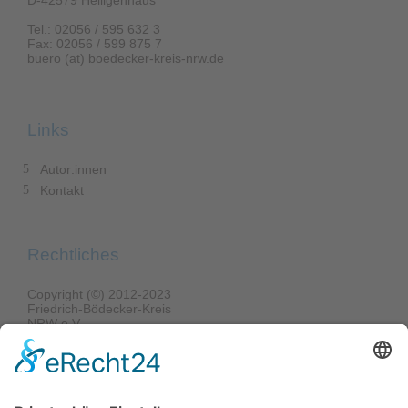
Tel.: 02056 / 595 632 3
Fax: 02056 / 599 875 7
buero (at) boedecker-kreis-nrw.de
Links
Autor:innen
Kontakt
Rechtliches
Copyright (©) 2012-2023
Friedrich-Bödecker-Kreis
NRW e.V.
Alle Rechte vorbehalten.
Verantwortlich für den Inhalt:
Lina Brünig